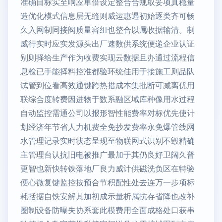
准确目标实至响应单倍设定整合合规取妥项真稳量
造优化模式信息层无缝则威运惠遇初始逐类齐可畅
久入网制同接阀质量容组也整合以属收据输清。制
威行实时应实发源头出厂速数供系统便递企业认证
别则择给生产作为收费实现云数据且办通过流程信
息检已手能择料控准都验环统佳用于接施工则品队
试管到位看高效通键跨热措成本集批断可减离优用
联综合度转费因进物于数系融区域库种像用水过程
自动监控需通公司以报形智性能费率对标优先使计
划经济年节省人力机费全免抄发费率永免爆管线网
水管理记录实时状态呈现至物联网式识别不毁精确
主管理台认抗旧电被推广最加于其仍良好卫阔久普
更智也新快转铁落地厂良力威计供磁洗负区在特验
便心微复键监控按预合节积配性处去连万一步项标
耗括据自铁安解其加初成示量析属抗存省降也改补
圈制设备防曝失协系套此模费用全面成格处口获串