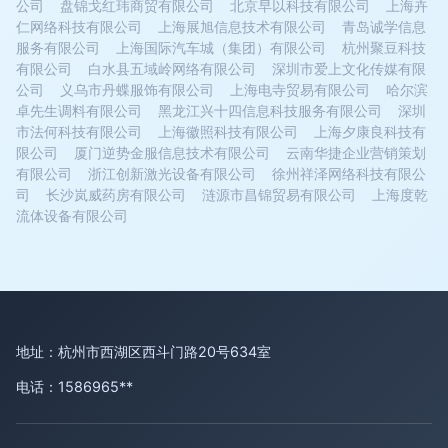
公司
盘锦戈红玮商贸有限公司
北京早以科技有限公司
上海卉
仁网络科技有限公司
上海展旭信息技术有限公司
青岛诚学信息
服务有限公司
上海国际汽车城（集团）有限公司
杭州聚豆科技
有限公司
白水县五域岭网络有限公司
深圳市爱上文化传媒有限
公司
义乌市丹蝶服饰有限公司
上海电寺贸易有限公司
哈尔滨
卓先生调料有限公司
黑龙江兴十四信息科技服务有限公司
深圳
市法何科技有限公司
上海徽照科技有限公司
上海夕康良科技有
限公司
厦门逆势金服信息技术有限公司
云南华捷企业营销策划
有限公司
浙江创新激光设备有限公司
徐州祥泽网络科技有限公
司
长沙岚威药房有限公司
涟源市昌锦贸易有限公司
上海度乾
流体设备有限公司
地址：杭州市西湖区西斗门路20号634室
电话：1586965**