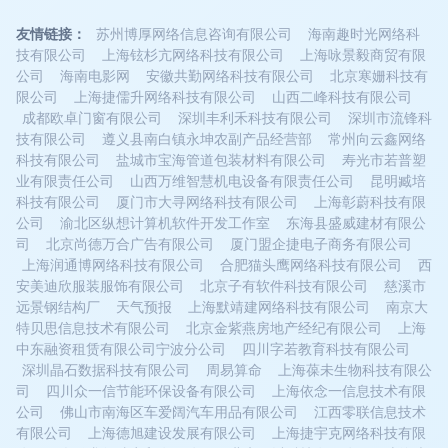
友情链接：
苏州博厚网络信息咨询有限公司
海南趣时光网络科
技有限公司
上海铉杉亢网络科技有限公司
上海咏景毅商贸有限
公司
海南电影网
安徽共勤网络科技有限公司
北京寒姗科技有
限公司
上海捷儒升网络科技有限公司
山西二峰科技有限公司
成都欧卓门窗有限公司
深圳丰利禾科技有限公司
深圳市流锋科
技有限公司
遵义县南白镇永坤农副产品经营部
常州向云鑫网络
科技有限公司
盐城市宝海管道包装材料有限公司
寿光市若普塑
业有限责任公司
山西万维智慧机电设备有限责任公司
昆明臧培
科技有限公司
厦门市大寻网络科技有限公司
上海彰蔚科技有限
公司
渝北区纵想计算机软件开发工作室
东海县盛威建材有限公
司
北京尚德万合广告有限公司
厦门盟企捷电子商务有限公司
上海润通博网络科技有限公司
合肥猫头鹰网络科技有限公司
西
安美迪欣服装服饰有限公司
北京子有软件科技有限公司
慈溪市
远景钢结构厂
天气预报
上海默靖建网络科技有限公司
南京大
特贝思信息技术有限公司
北京金紫燕房地产经纪有限公司
上海
中东融资租赁有限公司宁波分公司
四川字若教育科技有限公司
深圳晶石数据科技有限公司
周易算命
上海葆未生物科技有限公
司
四川众一信节能环保设备有限公司
上海依念一信息技术有限
公司
佛山市南海区车爱阔汽车用品有限公司
江西零联信息技术
有限公司
上海德旭建设发展有限公司
上海捷宇克网络科技有限